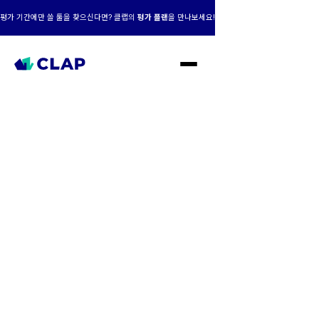
평가 기간에만 쓸 툴을 찾으신다면? 클랩의
평가 플랜
을 만나보세요!
클랩 AI+맞춤형,
성장의 엔진이 되다