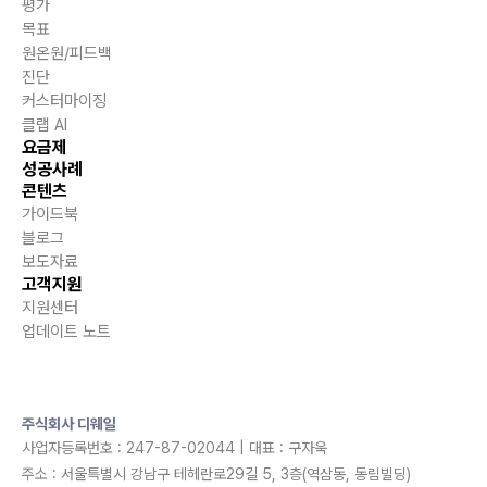
평가
목표
원온원/피드백
진단
커스터마이징
클랩 AI
요금제
성공사례
콘텐츠
가이드북
블로그
보도자료
고객지원
지원센터
업데이트 노트
주식회사 디웨일
사업자등록번호 : 247-87-02044 | 대표 : 구자욱
주소 : 서울특별시 강남구 테헤란로29길 5, 3층(역삼동, 동림빌딩)