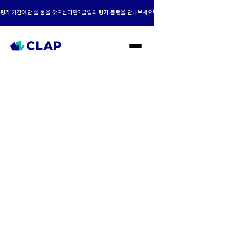
평가 기간에만 쓸 툴을 찾으신다면? 클랩의
평가 플랜
을 만나보세요!
클랩 AI+맞춤형,
성장의 엔진이 되다