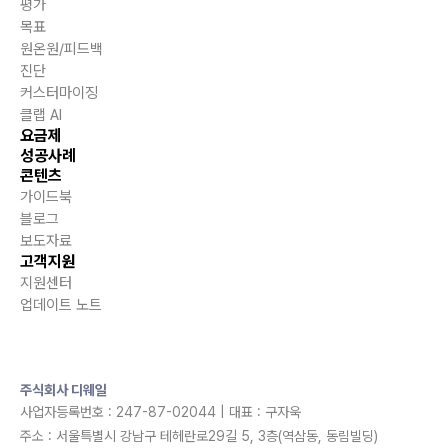
평가
목표
원온원/피드백
진단
커스터마이징
클랩 AI
요금제
성공사례
콘텐츠
가이드북
블로그
보도자료
고객지원
지원센터
업데이트 노트
주식회사 디웨일
사업자등록번호 : 247-87-02044 | 대표 : 구자욱
주소 : 서울특별시 강남구 테헤란로29길 5, 3층(역삼동, 동림빌딩)