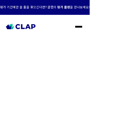
평가 기간에만 쓸 툴을 찾으신다면? 클랩의
평가 플랜
을 만나보세요!
클랩 AI+맞춤형,
성장의 엔진이 되다