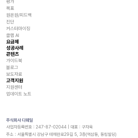
평가
목표
원온원/피드백
진단
커스터마이징
클랩 AI
요금제
성공사례
콘텐츠
가이드북
블로그
보도자료
고객지원
지원센터
업데이트 노트
주식회사 디웨일
사업자등록번호 : 247-87-02044 | 대표 : 구자욱
주소 : 서울특별시 강남구 테헤란로29길 5, 3층(역삼동, 동림빌딩)