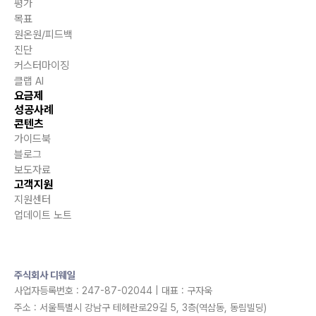
평가
목표
원온원/피드백
진단
커스터마이징
클랩 AI
요금제
성공사례
콘텐츠
가이드북
블로그
보도자료
고객지원
지원센터
업데이트 노트
주식회사 디웨일
사업자등록번호 : 247-87-02044 | 대표 : 구자욱
주소 : 서울특별시 강남구 테헤란로29길 5, 3층(역삼동, 동림빌딩)