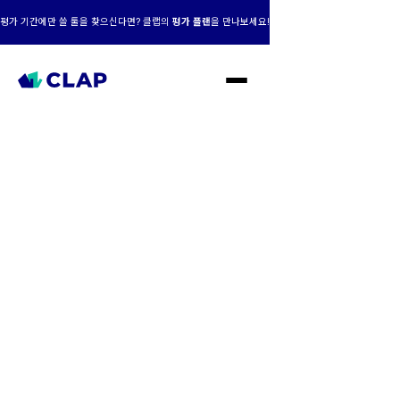
평가 기간에만 쓸 툴을 찾으신다면? 클랩의
평가 플랜
을 만나보세요!
클랩 AI+맞춤형,
성장의 엔진이 되다