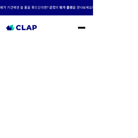
평가 기간에만 쓸 툴을 찾으신다면? 클랩의
평가 플랜
을 만나보세요!
클랩 AI+맞춤형,
성장의 엔진이 되다