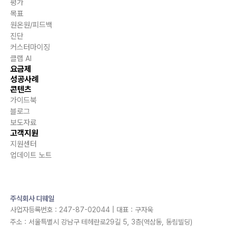
평가
목표
원온원/피드백
진단
커스터마이징
클랩 AI
요금제
성공사례
콘텐츠
가이드북
블로그
보도자료
고객지원
지원센터
업데이트 노트
주식회사 디웨일
사업자등록번호 : 247-87-02044 | 대표 : 구자욱
주소 : 서울특별시 강남구 테헤란로29길 5, 3층(역삼동, 동림빌딩)