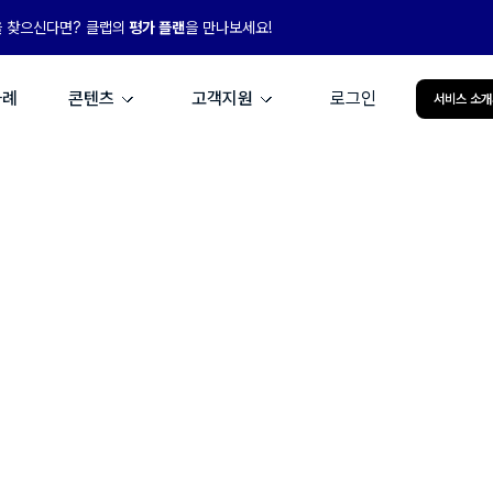
을 찾으신다면? 클랩의
평가 플랜
을 만나보세요!
사례
콘텐츠
고객지원
로그인
서비스 소개
클랩 AI+맞춤형,
성장의 엔진이 되다