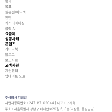
평가
목표
원온원/피드백
진단
커스터마이징
클랩 AI
요금제
성공사례
콘텐츠
가이드북
블로그
보도자료
고객지원
지원센터
업데이트 노트
주식회사 디웨일
사업자등록번호 : 247-87-02044 | 대표 : 구자욱
주소 : 서울특별시 강남구 테헤란로29길 5, 3층(역삼동, 동림빌딩)