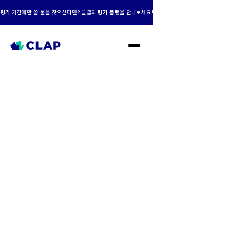
평가 기간에만 쓸 툴을 찾으신다면? 클랩의
평가 플랜
을 만나보세요!
클랩 AI+맞춤형,
성장의 엔진이 되다