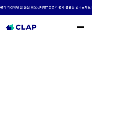
평가 기간에만 쓸 툴을 찾으신다면? 클랩의
평가 플랜
을 만나보세요!
클랩 AI+맞춤형,
성장의 엔진이 되다