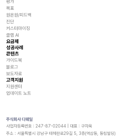
평가
목표
원온원/피드백
진단
커스터마이징
클랩 AI
요금제
성공사례
콘텐츠
가이드북
블로그
보도자료
고객지원
지원센터
업데이트 노트
주식회사 디웨일
사업자등록번호 : 247-87-02044 | 대표 : 구자욱
주소 : 서울특별시 강남구 테헤란로29길 5, 3층(역삼동, 동림빌딩)