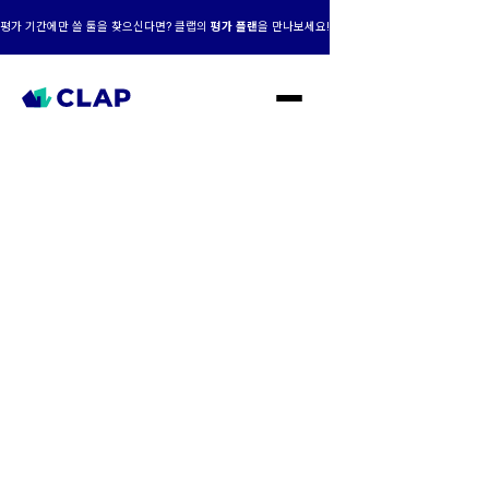
평가 기간에만 쓸 툴을 찾으신다면? 클랩의
평가 플랜
을 만나보세요!
클랩 AI+맞춤형,
성장의 엔진이 되다