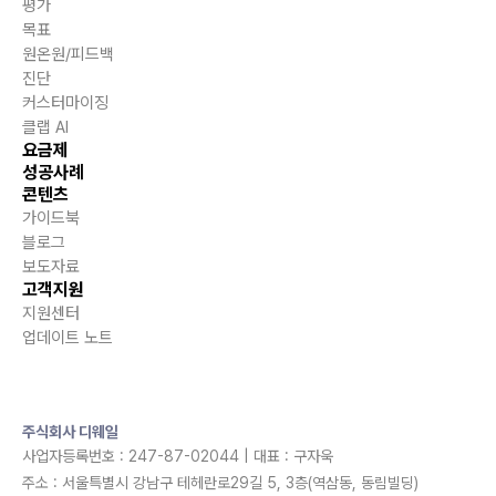
평가
목표
원온원/피드백
진단
커스터마이징
클랩 AI
요금제
성공사례
콘텐츠
가이드북
블로그
보도자료
고객지원
지원센터
업데이트 노트
주식회사 디웨일
사업자등록번호 : 247-87-02044 | 대표 : 구자욱
주소 : 서울특별시 강남구 테헤란로29길 5, 3층(역삼동, 동림빌딩)