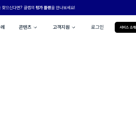
을 찾으신다면? 클랩의
평가 플랜
을 만나보세요!
사례
콘텐츠
고객지원
로그인
서비스 소개
클랩 AI+맞춤형,
성장의 엔진이 되다