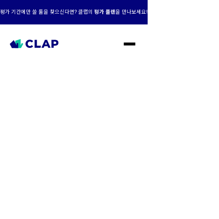
평가 기간에만 쓸 툴을 찾으신다면? 클랩의
평가 플랜
을 만나보세요!
클랩 AI+맞춤형,
성장의 엔진이 되다