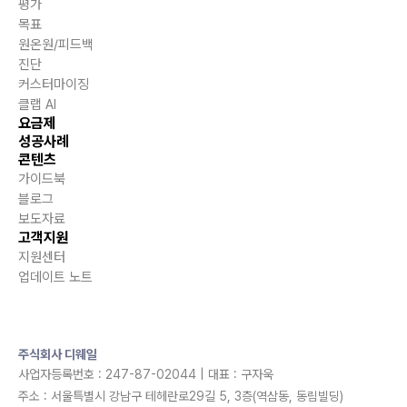
평가
목표
원온원/피드백
진단
커스터마이징
클랩 AI
요금제
성공사례
콘텐츠
가이드북
블로그
보도자료
고객지원
지원센터
업데이트 노트
주식회사 디웨일
사업자등록번호 : 247-87-02044 | 대표 : 구자욱
주소 : 서울특별시 강남구 테헤란로29길 5, 3층(역삼동, 동림빌딩)