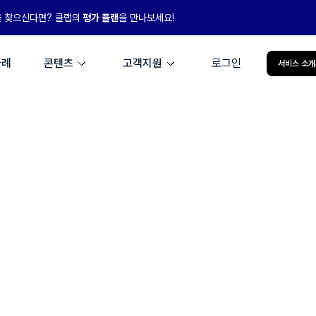
을 찾으신다면? 클랩의
평가 플랜
을 만나보세요!
사례
콘텐츠
고객지원
로그인
서비스 소개
클랩 AI+맞춤형,
성장의 엔진이 되다