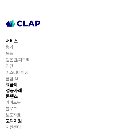
서비스
평가
목표
원온원/피드백
진단
커스터마이징
클랩 AI
요금제
성공사례
콘텐츠
가이드북
블로그
보도자료
고객지원
지원센터