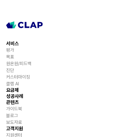
서비스
평가
목표
원온원/피드백
진단
커스터마이징
클랩 AI
요금제
성공사례
콘텐츠
가이드북
블로그
보도자료
고객지원
지원센터