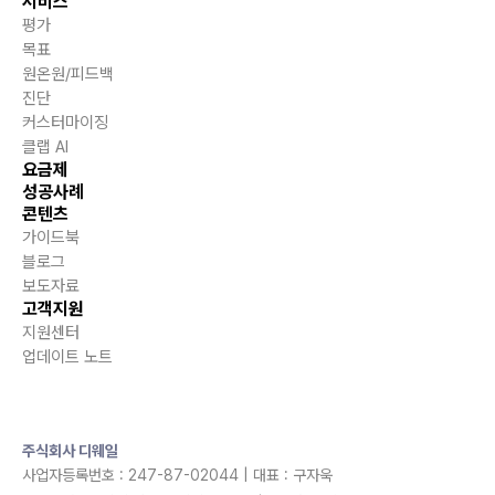
서비스
평가
목표
원온원/피드백
진단
커스터마이징
클랩 AI
요금제
성공사례
콘텐츠
가이드북
블로그
보도자료
고객지원
지원센터
업데이트 노트
주식회사 디웨일
사업자등록번호 : 247-87-02044 | 대표 : 구자욱