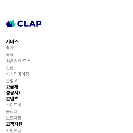
서비스
평가
목표
원온원/피드백
진단
커스터마이징
클랩 AI
요금제
성공사례
콘텐츠
가이드북
블로그
보도자료
고객지원
지원센터