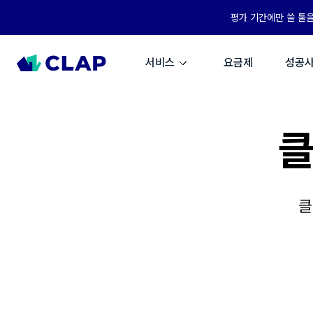
평가 기간에만 쓸 툴
서비스
요금제
성공
클
클