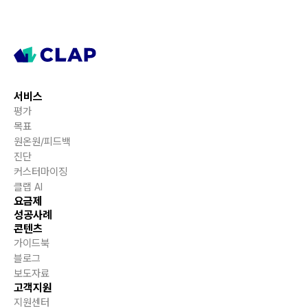
서비스
평가
목표
원온원/피드백
진단
커스터마이징
클랩 AI
요금제
성공사례
콘텐츠
가이드북
블로그
보도자료
고객지원
지원센터