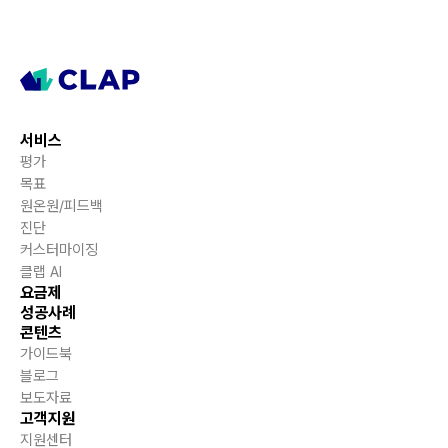
서비스
평가
목표
원온원/피드백
진단
커스터마이징
클랩 AI
요금제
성공사례
콘텐츠
가이드북
블로그
보도자료
고객지원
지원센터