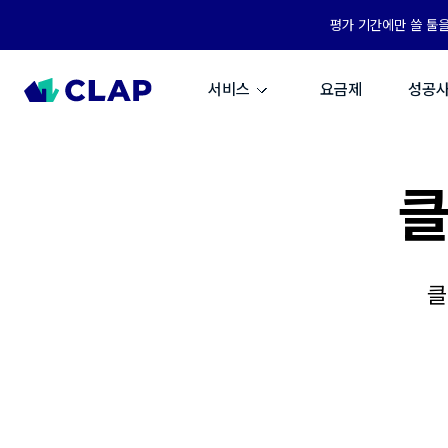
평가 기간에만 쓸 툴
서비스
요금제
성공
클
클