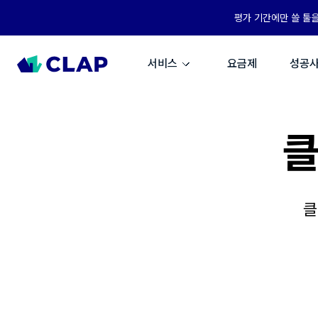
평가 기간에만 쓸 툴
서비스
요금제
성공
클
클