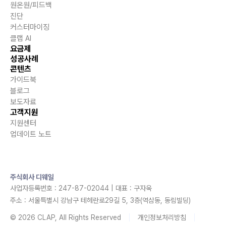
원온원/피드백
진단
커스터마이징
클랩 AI
요금제
성공사례
콘텐츠
가이드북
블로그
보도자료
고객지원
지원센터
업데이트 노트
주식회사 디웨일
사업자등록번호 : 247-87-02044 | 대표 : 구자욱
주소 : 서울특별시 강남구 테헤란로29길 5, 3층(역삼동, 동림빌딩)
© 2026 CLAP, All Rights Reserved
개인정보처리방침