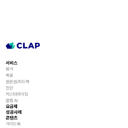
서비스
평가
목표
원온원/피드백
진단
커스터마이징
클랩 AI
요금제
성공사례
콘텐츠
가이드북