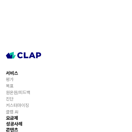
서비스
평가
목표
원온원/피드백
진단
커스터마이징
클랩 AI
요금제
성공사례
콘텐츠