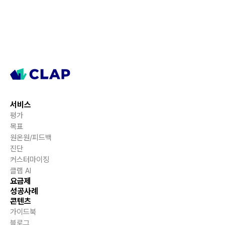
서비스
평가
목표
원온원/피드백
진단
커스터마이징
클랩 AI
요금제
성공사례
콘텐츠
가이드북
블로그