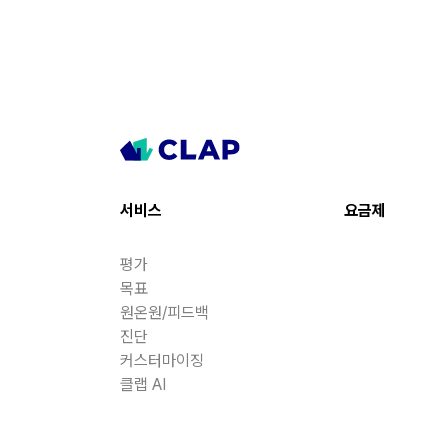
서비스
요금제
평가
목표
원온원/피드백
진단
커스터마이징
클랩 AI