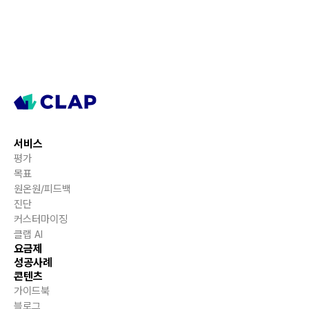
서비스
평가
목표
원온원/피드백
진단
커스터마이징
클랩 AI
요금제
성공사례
콘텐츠
가이드북
블로그