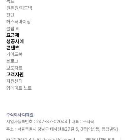
목표
원온원/피드백
진단
커스터마이징
클랩 AI
요금제
성공사례
콘텐츠
가이드북
블로그
보도자료
고객지원
지원센터
업데이트 노트
주식회사 디웨일
사업자등록번호 : 247-87-02044 | 대표 : 구자욱
주소 : 서울특별시 강남구 테헤란로29길 5, 3층(역삼동, 동림빌딩)
© 2026 CLAP, All Rights Reserved
개인정보처리방침