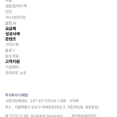
목표
원온원/피드백
진단
커스터마이징
클랩 AI
요금제
성공사례
콘텐츠
가이드북
블로그
보도자료
고객지원
지원센터
업데이트 노트
주식회사 디웨일
사업자등록번호 : 247-87-02044 | 대표 : 구자욱
주소 : 서울특별시 강남구 테헤란로29길 5, 3층(역삼동, 동림빌딩)
© 2026 CLAP, All Rights Reserved
개인정보처리방침