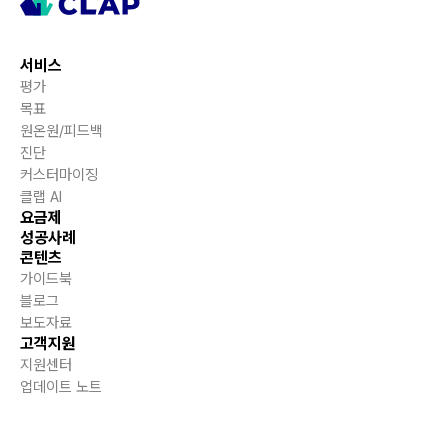
서비스
평가
목표
원온원/피드백
진단
커스터마이징
클랩 AI
요금제
성공사례
콘텐츠
가이드북
블로그
보도자료
고객지원
지원센터
업데이트 노트